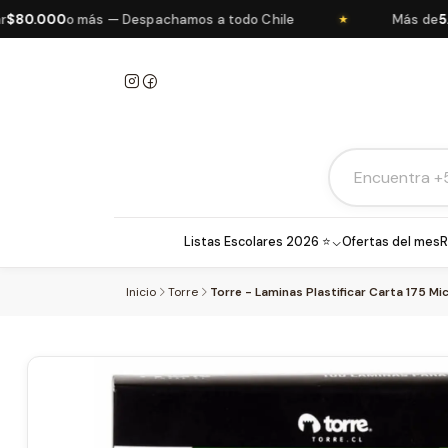
0.000
o más — Despachamos a todo Chile
Más de
5.000
★
Listas Escolares 2026 ⭐
Ofertas del mes
R
Inicio
Torre
Torre - Laminas Plastificar Carta 175 Mi