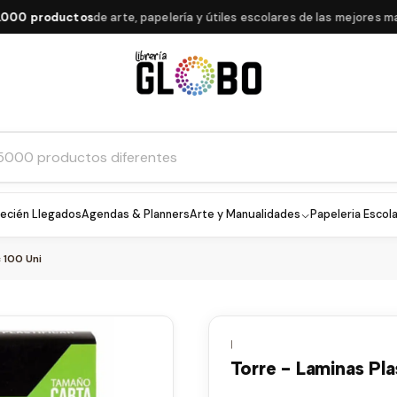
 productos
de arte, papelería y útiles escolares de las mejores marca
ecién Llegados
Agendas & Planners
Arte y Manualidades
Papeleria Escola
c 100 Uni
|
Torre - Laminas Pla