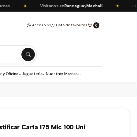
s
Visítanos en
Rancagua
y
Machalí
★
★
LIBRE
Acceso
Lista de favoritos
0
r y Oficina
Juguetería
Nuestras Marcas
stificar Carta 175 Mic 100 Uni