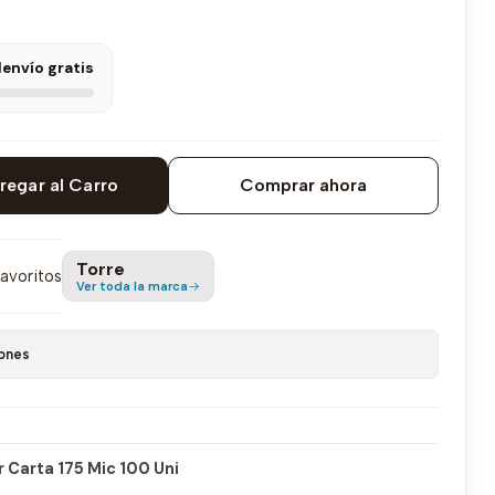
l
envío gratis
regar al Carro
Comprar ahora
Torre
favoritos
Ver toda la marca
ones
r Carta 175 Mic 100 Uni