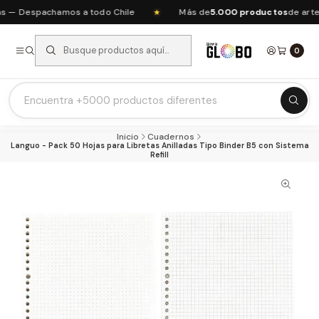
— Despachamos a todo Chile
Más de
5.000 productos
de arte, 
★
0
Listas Escolares 2026 ⭐
Inicio
Cuadernos
Ofertas del mes
Languo - Pack 50 Hojas para Libretas Anilladas Tipo Binder B5 con Sistema
Refill
Recién Llegados
Agendas & Planners
Arte y Manualidades
Papeleria Escolar y Oficina
Juguetería
Nuestras Marcas