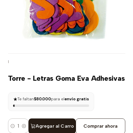
|
Torre - Letras Goma Eva Adhesivas
★
Te faltan
$80.000
para el
envío gratis
Agregar al Carro
Comprar ahora
Cantidad