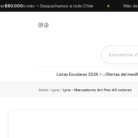
80.000
o más — Despachamos a todo Chile
Más de
5.0
★
Listas Escolares 2026 ⭐
Ofertas del mes
R
Inicio
Lyra
Lyra - Marcadores Art Pen 40 colores