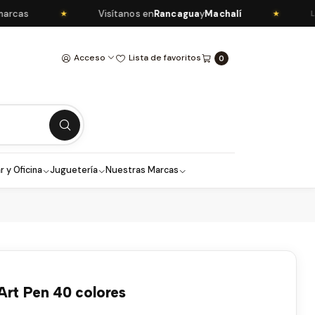
as
Visítanos en
Rancagua
y
Machalí
★
★
LIBR
Acceso
Lista de favoritos
0
r y Oficina
Juguetería
Nuestras Marcas
Art Pen 40 colores