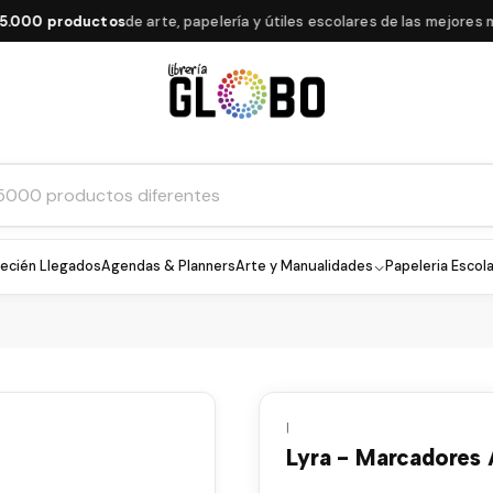
00 productos
de arte, papelería y útiles escolares de las mejores marc
ecién Llegados
Agendas & Planners
Arte y Manualidades
Papeleria Escola
|
Lyra - Marcadores 