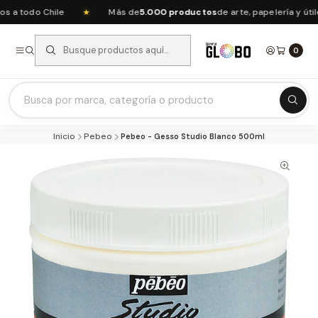
a todo Chile
Más de
5.000 productos
de arte, papelería y útil
★
0
Listas Escolares 2026 ⭐
Inicio
Pebeo
Pebeo - Gesso Studio Blanco 500ml
Ofertas del mes
Recién Llegados
Agendas & Planners
Arte y Manualidades
Papeleria Escolar y Oficina
Juguetería
Nuestras Marcas