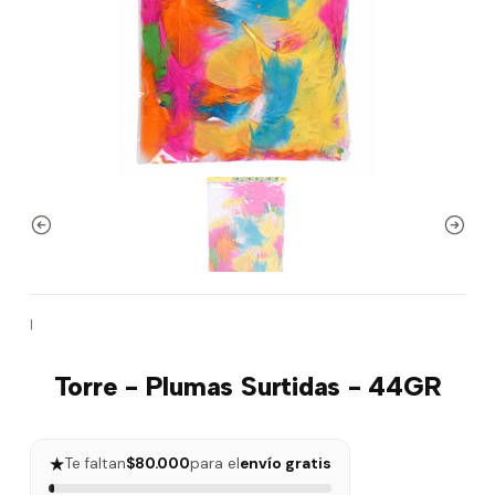
|
Torre - Plumas Surtidas - 44GR
★
Te faltan
$80.000
para el
envío gratis