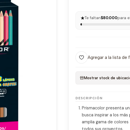
★
Te faltan
$80.000
para e
Agregar a la lista de 
Mostrar stock de ubicaci
DESCRIPCIÓN
Prismacolor presenta una
busca inspirar a los má
amplia gama de colores 
todos sus proyectos.