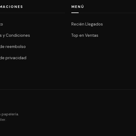
MACIONES
MENÚ
to
Recién Llegados
s y Condiciones
Top en Ventas
a de reembolso
 de privacidad
 papelería.
ler
.