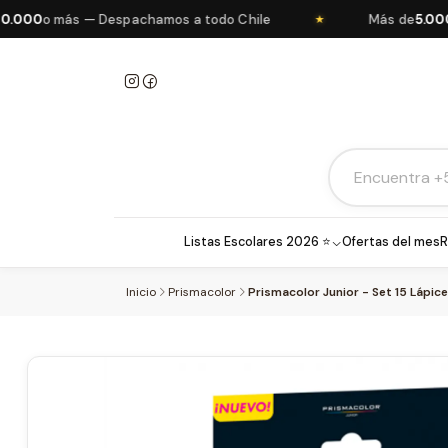
00
o más — Despachamos a todo Chile
Más de
5.000 pr
★
Listas Escolares 2026 ⭐
Ofertas del mes
R
Inicio
Prismacolor
Prismacolor Junior - Set 15 Lápic