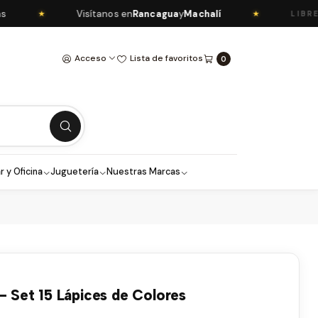
Visítanos en
Rancagua
y
Machalí
★
★
LIBRERÍA
Acceso
Lista de favoritos
0
r y Oficina
Juguetería
Nuestras Marcas
- Set 15 Lápices de Colores