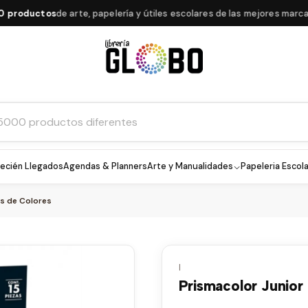
oductos
de arte, papelería y útiles escolares de las mejores marcas
ecién Llegados
Agendas & Planners
Arte y Manualidades
Papeleria Escola
es de Colores
|
Prismacolor Junior 