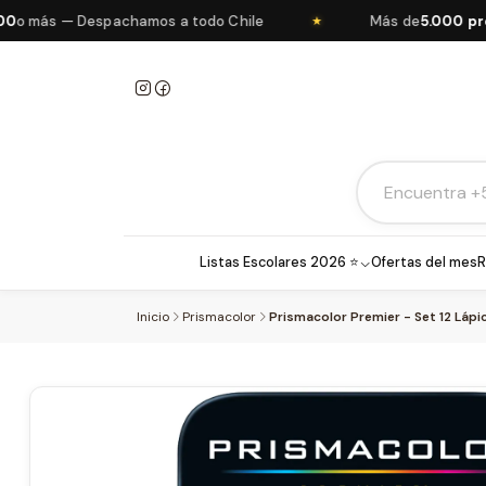
ás — Despachamos a todo Chile
Más de
5.000 product
★
Listas Escolares 2026 ⭐
Ofertas del mes
R
Inicio
Prismacolor
Prismacolor Premier - Set 12 Lápi