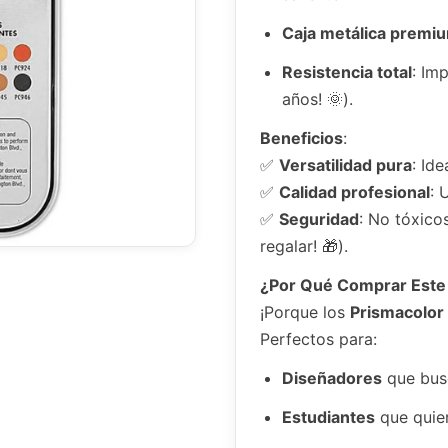
Caja metálica premi
Resistencia total
: Im
años! 🌞).
Beneficios
:
✅
Versatilidad pura
: Id
✅
Calidad profesional
: 
✅
Seguridad
: No tóxico
regalar! 🎁).
¿Por Qué Comprar Este
¡Porque los
Prismacolor
Perfectos para:
Diseñadores
que bus
Estudiantes
que quier