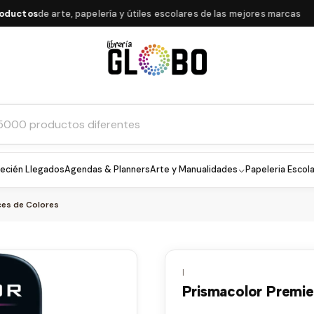
os
de arte, papelería y útiles escolares de las mejores marcas
★
ecién Llegados
Agendas & Planners
Arte y Manualidades
Papeleria Escola
ces de Colores
|
Prismacolor Premier