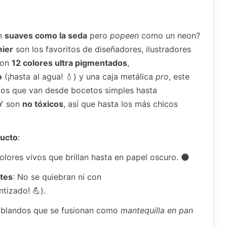
an
suaves como la seda
pero
popeen
como un neon?
mier
son los favoritos de diseñadores, ilustradores
Con
12 colores ultra pigmentados
,
o
(¡hasta al agua! 💧) y una caja metálica
pro
, este
ctos que van desde bocetos simples hasta
¡Y son
no tóxicos
, así que hasta los más chicos
ducto
:
olores vivos que brillan hasta en papel oscuro. 🌑
tes
: No se quiebran ni con
ntizado! 💪).
 blandos que se fusionan como
mantequilla en pan