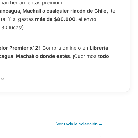
an herramientas premium.
ancagua, Machalí o cualquier rincón de Chile
, ¡te
ta! Y si gastas
más de $80.000
, el envío
 80 lucas!).
olor Premier x12
? Compra online o en
Librería
agua, Machalí o donde estés
. ¡Cubrimos
todo
!
TO
Ver toda la colección →