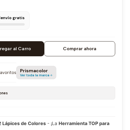
l
envío gratis
regar al Carro
Comprar ahora
Prismacolor
favoritos
Ver toda la marca
ones
2 Lápices de Colores
- ¡La
Herramienta TOP para