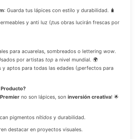
um
: Guarda tus lápices con estilo y durabilidad. 🧳
permeables y anti luz (¡tus obras lucirán frescas por
eales para acuarelas, sombreados o lettering
wow
.
Usados por artistas
top
a nivel mundial. 🌍
s y aptos para todas las edades (¡perfectos para
 Producto?
 Premier
no son lápices, son
inversión creativa
! 🌟
can pigmentos
nítidos
y durabilidad.
en destacar en proyectos visuales.