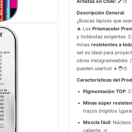
Artistas en Chile
! 🖍️🎨
Descripción General
:
¿Buscas lápices que se
🔥 Los
Prismacolor Pre
y
hobbistas
exigentes. 
minas
resistentes a tod
set es ideal para proye
obras
instagrameables
. 
pueden usarlos! 👧🧑🎨
Características del Pro
Pigmentación TOP
: C
Minas súper resisten
trazos
brigidos
(¡gara
Mezcla fácil
: Núcleos
caliente
. 🧈