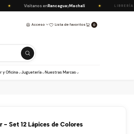
Visítanos en
Rancagua
y
Machalí
★
LIBRERÍA GLO
Acceso
Lista de favoritos
0
r y Oficina
Juguetería
Nuestras Marcas
 - Set 12 Lápices de Colores