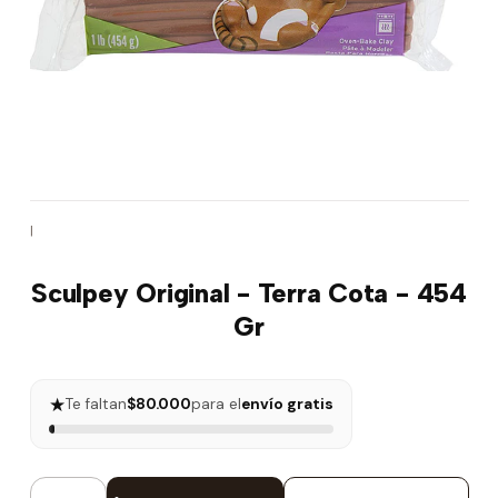
|
Sculpey Original - Terra Cota - 454
Gr
★
Te faltan
$80.000
para el
envío gratis