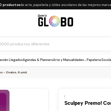
oductos
de arte, papelería y útiles escolares de las mejores marcas
ecién Llegados
Agendas & Planners
Arte y Manualidades
Papeleria Escola
 - Ovalos, 6 unid.
|
Sculpey Premo! Cor