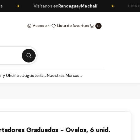
Visítanos en
Rancagua
y
Machalí
★
★
LIBRERÍA
Acceso
Lista de favoritos
0
r y Oficina
Juguetería
Nuestras Marcas
tadores Graduados - Ovalos, 6 unid.