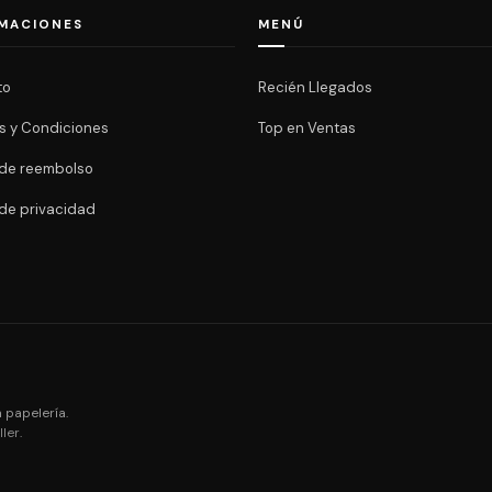
MACIONES
MENÚ
to
Recién Llegados
s y Condiciones
Top en Ventas
a de reembolso
 de privacidad
 papelería.
ler
.