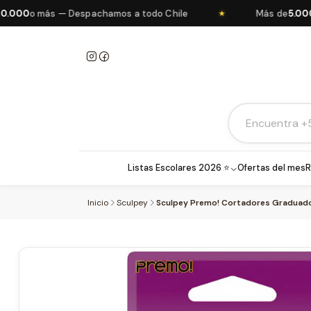
0
o más — Despachamos a todo Chile
Más de
5.000 pr
★
Listas Escolares 2026 ⭐
Ofertas del mes
R
Inicio
Sculpey
Sculpey Premo! Cortadores Graduados