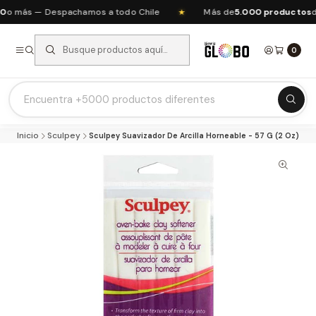
o más — Despachamos a todo Chile
Más de
5.000 productos
de 
★
0
Listas Escolares 2026 ⭐
Inicio
Sculpey
Sculpey Suavizador De Arcilla Horneable - 57 G (2 Oz)
Ofertas del mes
Recién Llegados
Agendas & Planners
Arte y Manualidades
Papeleria Escolar y Oficina
Juguetería
Nuestras Marcas