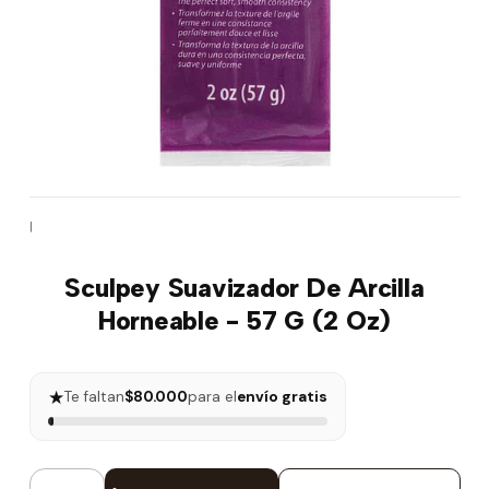
|
Sculpey Suavizador De Arcilla
Horneable - 57 G (2 Oz)
★
Te faltan
$80.000
para el
envío gratis