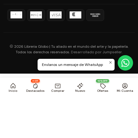
2026 Libreria Globo | Tu aliado en el mundo del arte y la papelería.
Todos los derechos reservados.
.
Desarrollado por Jumpseller
Envíanos un mensaje de WhatsApp
HOT
10%OFF
Inicio
Destacados
Comprar
Nuevo
Ofertas
Mi Cuenta