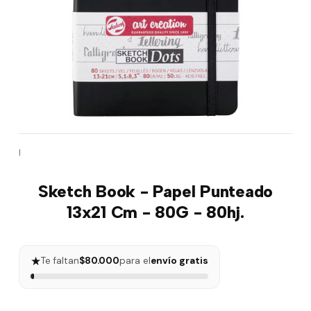
|
Sketch Book - Papel Punteado
13x21 Cm - 80G - 80hj.
★
Te faltan
$80.000
para el
envío gratis