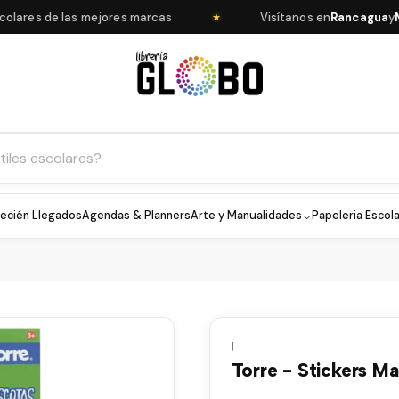
ares de las mejores marcas
Visítanos en
Rancagua
y
Mach
★
ecién Llegados
Agendas & Planners
Arte y Manualidades
Papeleria Escola
|
Torre - Stickers M