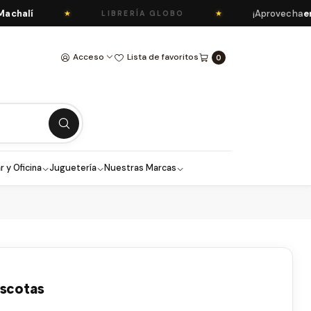
alí
¡Aprovecha
envío 
★
★
LIBRERÍA GLOBO
Acceso
Lista de favoritos
0
r y Oficina
Juguetería
Nuestras Marcas
ascotas