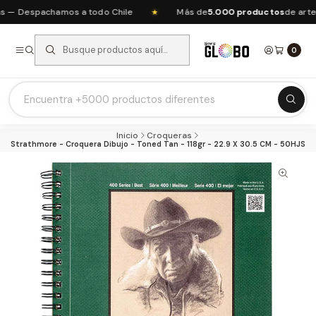
— Despachamos a todo Chile
Más de
5.000 productos
de arte, 
★
0
Listas Escolares 2026 ⭐
Inicio
Croqueras
Ofertas del mes
Strathmore - Croquera Dibujo - Toned Tan - 118gr - 22.9 X 30.5 CM - 50HJS
Recién Llegados
Agendas & Planners
Arte y Manualidades
Papeleria Escolar y Oficina
Juguetería
Nuestras Marcas