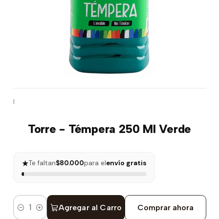
|
Torre - Témpera 250 Ml Verde
★
Te faltan
$80.000
para el
envío gratis
Agregar al Carro
Comprar ahora
Cantidad