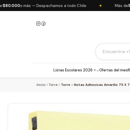
0.000
o más — Despachamos a todo Chile
Más de
5.00
★
Listas Escolares 2026 ⭐
Ofertas del mes
R
Inicio
Torre
Torre - Notas Adhesivas Amarillo 75 X 