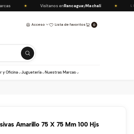
s
Visítanos en
Rancagua
y
Machalí
★
★
LIBR
Acceso
Lista de favoritos
0
r y Oficina
Juguetería
Nuestras Marcas
sivas Amarillo 75 X 75 Mm 100 Hjs