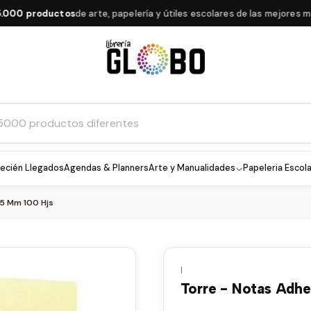
0 productos
de arte, papelería y útiles escolares de las mejores marca
ecién Llegados
Agendas & Planners
Arte y Manualidades
Papeleria Escola
75 Mm 100 Hjs
|
Torre - Notas Adhe