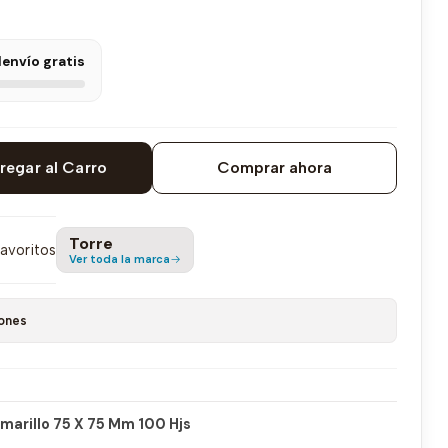
l
envío gratis
regar al Carro
Comprar ahora
Torre
favoritos
Ver toda la marca
ones
marillo 75 X 75 Mm 100 Hjs