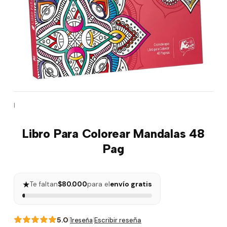
|
Libro Para Colorear Mandalas 48
Pag
★
Te faltan
$80.000
para el
envío gratis
5.0
|
|
Escribir reseña
1reseña