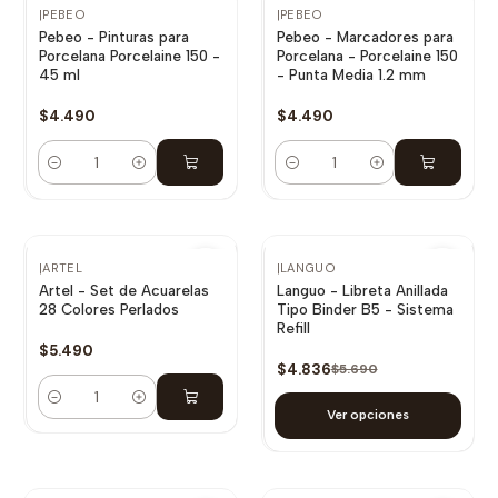
|
PEBEO
|
PEBEO
Pebeo - Pinturas para
Pebeo - Marcadores para
Porcelana Porcelaine 150 -
Porcelana - Porcelaine 150
45 ml
- Punta Media 1.2 mm
$4.490
$4.490
Cantidad
Cantidad
-15% OFF
|
ARTEL
|
LANGUO
Artel - Set de Acuarelas
Languo - Libreta Anillada
28 Colores Perlados
Tipo Binder B5 - Sistema
Refill
$5.490
$4.836
$5.690
Cantidad
Ver opciones