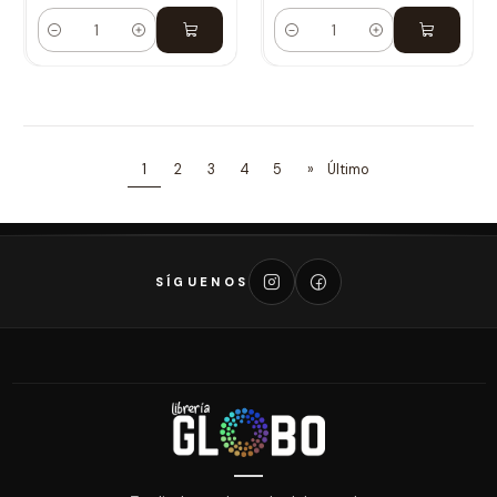
Cantidad
Cantidad
1
2
3
4
5
»
Último
SÍGUENOS