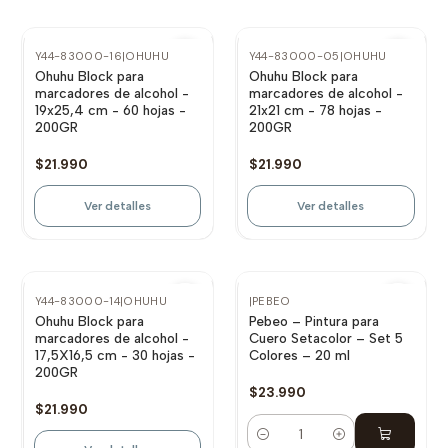
No disponible
No disponible
Y44-83000-16
|
OHUHU
Y44-83000-05
|
OHUHU
Ohuhu Block para
Ohuhu Block para
marcadores de alcohol -
marcadores de alcohol -
19x25,4 cm - 60 hojas -
21x21 cm - 78 hojas -
200GR
200GR
$21.990
$21.990
Ver detalles
Ver detalles
No disponible
Y44-83000-14
|
OHUHU
|
PEBEO
Ohuhu Block para
Pebeo – Pintura para
marcadores de alcohol -
Cuero Setacolor – Set 5
17,5X16,5 cm - 30 hojas -
Colores – 20 ml
200GR
$23.990
$21.990
Cantidad