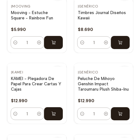
|
MOOVING
|
GENÉRICO
Mooving - Estuche
Timbres Journal Diseños
Square - Rainbow Fun
Kawaii
$5.990
$8.690
Cantidad
Cantidad
|
KAMEI
|
GENÉRICO
KAMEI - Plegadora De
Peluche De Mihoyo
Papel Para Crear Cartas Y
Genshin Impact
Cajas
Taroumaru Plush Shiba-Inu
$12.990
$12.990
Cantidad
Cantidad