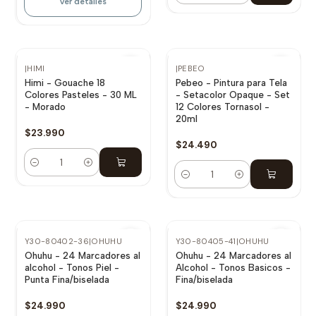
Ver detalles
|
HIMI
|
PEBEO
Himi - Gouache 18
Pebeo - Pintura para Tela
Colores Pasteles - 30 ML
- Setacolor Opaque - Set
- Morado
12 Colores Tornasol -
20ml
$23.990
$24.490
Cantidad
Cantidad
Y30-80402-36
|
OHUHU
Y30-80405-41
|
OHUHU
Ohuhu - 24 Marcadores al
Ohuhu - 24 Marcadores al
alcohol - Tonos Piel -
Alcohol - Tonos Basicos -
Punta Fina/biselada
Fina/biselada
$24.990
$24.990