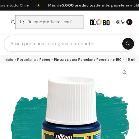
 todo Chile
Más de
5.000 productos
de arte, papelería y útil
★
0
Listas Escolares 2026 ⭐
Inicio
Porcelana
Pebeo - Pinturas para Porcelana Porcelaine 150 - 45 ml
Ofertas del mes
Recién Llegados
Agendas & Planners
Arte y Manualidades
Papeleria Escolar y Oficina
Juguetería
Nuestras Marcas