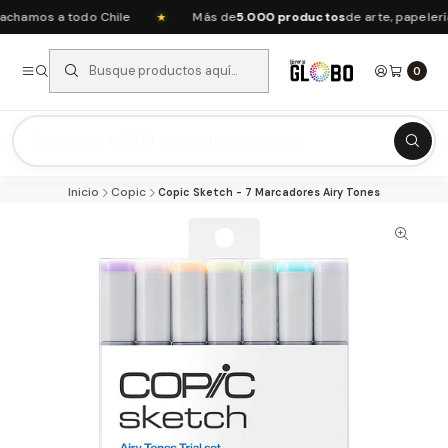
amos a todo Chile
Más de
5.000 productos
de arte, papelería 
★
0
Listas Escolares 2026 ⭐
Inicio
Copic
Copic Sketch - 7 Marcadores Airy Tones
Ofertas del mes
Recién Llegados
Agendas & Planners
Arte y Manualidades
Papeleria Escolar y Oficina
Juguetería
Nuestras Marcas